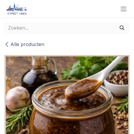
Overslaan naar inhoud
Alle producten