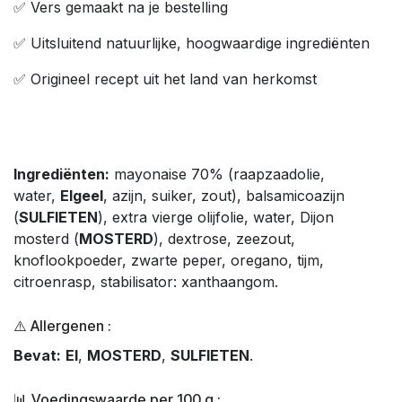
✅ Vers gemaakt na je bestelling
✅ Uitsluitend natuurlijke, hoogwaardige ingrediënten
✅ Origineel recept uit het land van herkomst
Ingrediënten:
mayonaise 70% (raapzaadolie,
water,
EIgeel
, azijn, suiker, zout), balsamicoazijn
(
SULFIETEN
), extra vierge olijfolie, water, Dijon
mosterd (
MOSTERD
), dextrose, zeezout,
knoflookpoeder, zwarte peper, oregano, tijm,
citroenrasp, stabilisator: xanthaangom.
⚠️ Allergenen :
Bevat:
EI
,
MOSTERD
,
SULFIETEN
.
📊 Voedingswaarde per 100 g :