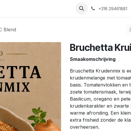
Nieuws
Recepten
Over ons
Contact
+316 29461881
C Blend
Bruchetta Kru
Smaakomschrijving
Bruschetta Kruidenmix is ee
kruidenmelange met tomaat
basis. Tomatenvlokken en t
zoete tomatensmaak, terwijl
Basilicum, oregano en pete
kruidenkarakter en zwarte 
warme afronding. Een kleine
extra frisheid zonder de k
overheersen.