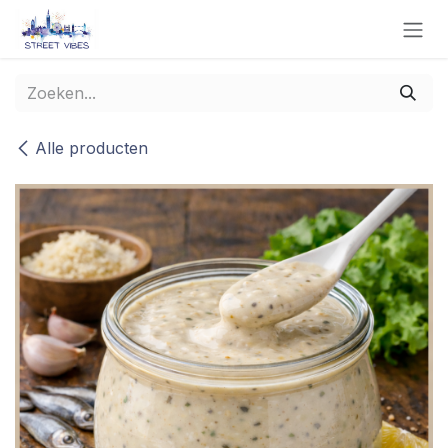
Overslaan naar inhoud
Alle producten