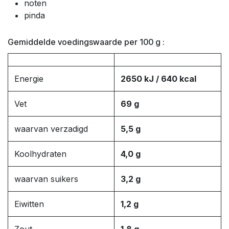
noten
pinda
Gemiddelde voedingswaarde per 100 g :
Energie
2650 kJ / 640 kcal
Vet
69 g
waarvan verzadigd
5,5 g
Koolhydraten
4,0 g
waarvan suikers
3,2 g
Eiwitten
1,2 g
Zout
1,8 g