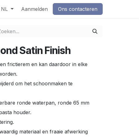
NL
Aanmelden
Ons contacteren
ond Satin Finish
en frictierem en kan daardoor in elke
 worden.
ijderd om het schoonmaken te
derbare ronde waterpan, ronde 65 mm
pasta houder.
tering.
aardig materiaal en fraaie afwerking