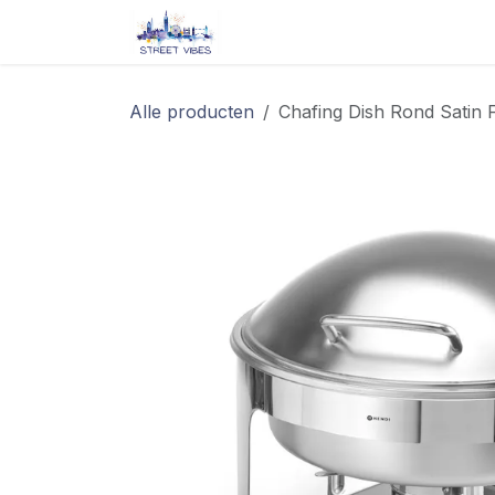
Overslaan naar inhoud
Startpagina
Shop
Blog/ 
Alle producten
Chafing Dish Rond Satin F