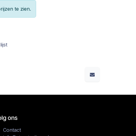
rijzen te zien.
ijst
olg ons
Contact