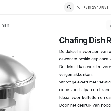
Nieuws
Recepten
Over ons
Contact
+316 29461881
inish
Chafing Dish R
De deksel is voorzien van e
gewenste positie geplaatst
De deksel kan worden verw
vergemakkelijken.
Wordt geleverd met verwij
diepe voedselpan en brand
Ideaal voor buffetten en ca
Door het gebruik van hoogw