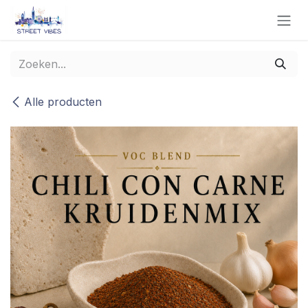
Overslaan naar inhoud
Alle producten