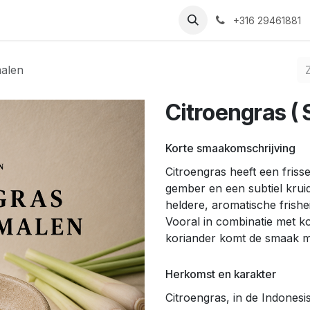
Nieuws
Recepten
Over ons
Contact
+316 29461881
malen
Citroengras (
Korte smaakomschrijving
Citroengras heeft een friss
gember en een subtiel kruid
heldere, aromatische frish
Vooral in combinatie met k
koriander komt de smaak mo
Herkomst en karakter
Citroengras, in de Indones