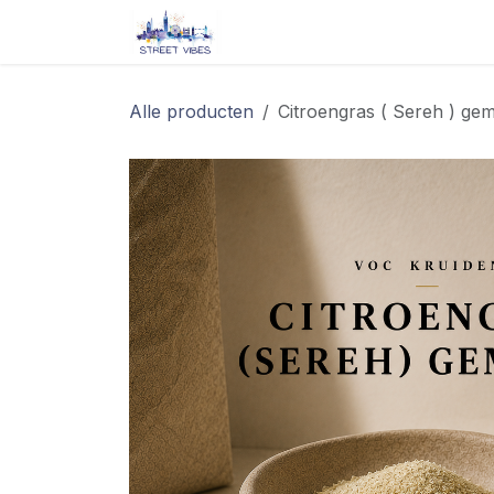
Overslaan naar inhoud
Startpagina
Shop
Blog/ 
Alle producten
Citroengras ( Sereh ) ge