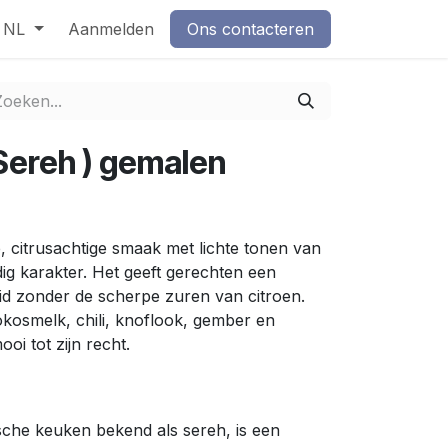
NL
Aanmelden
Ons contacteren
 Sereh ) gemalen
e, citrusachtige smaak met lichte tonen van
ig karakter. Het geeft gerechten een
eid zonder de scherpe zuren van citroen.
okosmelk, chili, knoflook, gember en
oi tot zijn recht.
ische keuken bekend als sereh, is een