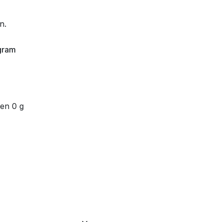
en.
gram
en 0 g