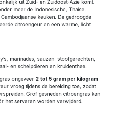
nkelijk uit Zuid- en Zuidoost-Azië komt.
 onder meer de Indonesische, Thaise,
n Cambodjaanse keuken. De gedroogde
eerde citroengeur en een warme, licht
y’s, marinades, sauzen, stoofgerechten,
aal- en schelpdieren en kruidenthee.
engras ongeveer
2 tot 5 gram per kilogram
keur vroeg tijdens de bereiding toe, zodat
rspreiden. Grof gesneden citroengras kan
 het serveren worden verwijderd.