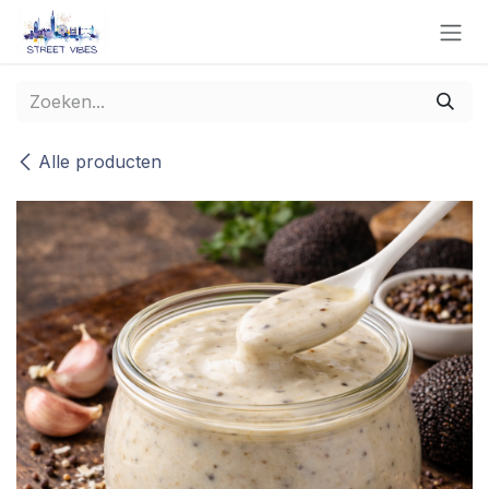
Overslaan naar inhoud
Alle producten