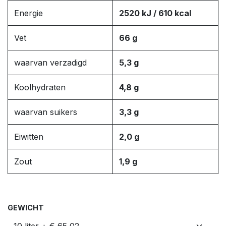
Energie
2520 kJ / 610 kcal
Vet
66 g
waarvan verzadigd
5,3 g
Koolhydraten
4,8 g
waarvan suikers
3,3 g
Eiwitten
2,0 g
Zout
1,9 g
GEWICHT