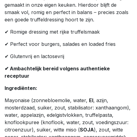
gemaakt in onze eigen keuken. Hierdoor blijft de
smaak vol, romig en perfect in balans – precies zoals
een goede truffeldressing hoort te zijn.
✔ Romige dressing met rijke truffelsmaak
✔ Perfect voor burgers, salades en loaded fries
✔ Glutenvrij en lactosevrij
✔ Ambachtelijk bereid volgens authentieke
receptuur
Ingrediënten:
Mayonaise (zonnebloemolie, water,
EI
, azijn,
mosterdzaad, suiker, zout, stabilisator: xanthaangom),
water, appelazijn, edelgistvlokken, truffelpasta,
knoflookpuree (knoflook, water, zout, voedingszuur:
citroenzuur), suiker, witte miso (
SOJA
), zout, witte
peper, stabilisator: xanthaangom, conserveermiddel: