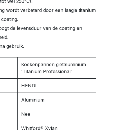
tot wel 250°C).
ng wordt verbeterd door een laagje titanium
 coating.
oogt de levensduur van de coating en
heid.
na gebruik.
Koekenpannen gietaluminium
'Titanium Professional'
HENDI
Aluminium
Nee
Whitford® Xylan