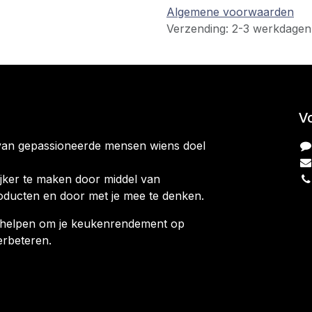
Algemene voorwaarden
Verzending: 2-3 werkdagen
V
van gepassioneerde mensen wiens doel
jker te maken door middel van
oducten en door met je mee te denken.
ag helpen om je keukenrendement op
erbeteren.