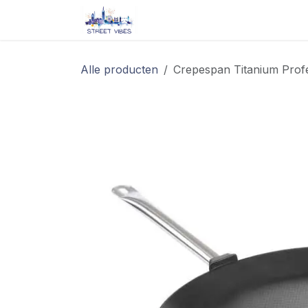
Overslaan naar inhoud
Startpagina
Shop
Blog/ 
Alle producten
Crepespan Titanium Profe