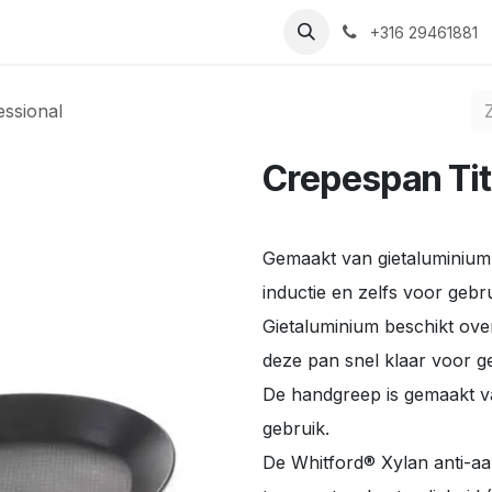
Nieuws
Recepten
Over ons
Contact
+316 29461881
ssional
Crepespan Tit
Gemaakt van gietaluminium,
inductie en zelfs voor gebr
Gietaluminium beschikt over
deze pan snel klaar voor g
De handgreep is gemaakt van 
gebruik.
De Whitford® Xylan anti-a