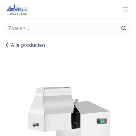
Overslaan naar inhoud
Alle producten