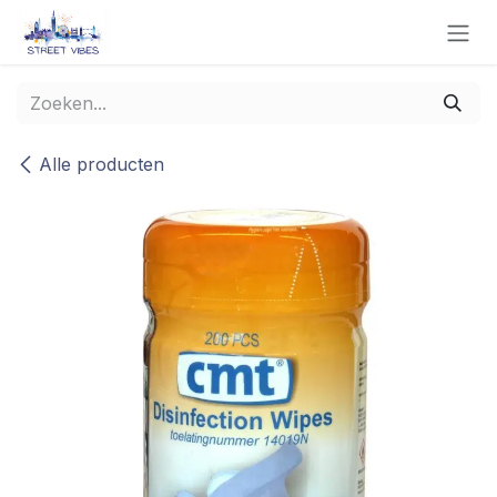
Overslaan naar inhoud
Alle producten