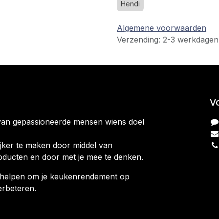
Hendi
Algemene voorwaarden
Verzending: 2-3 werkdagen
V
van gepassioneerde mensen wiens doel
jker te maken door middel van
oducten en door met je mee te denken.
ag helpen om je keukenrendement op
erbeteren.