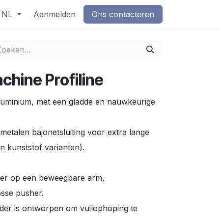
NL
Aanmelden
Ons contacteren
chine Profiline
uminium, met een gladde en nauwkeurige
metalen bajonetsluiting voor extra lange
n kunststof varianten).
wer op een beweegbare arm,
osse pusher.
der is ontworpen om vuilophoping te