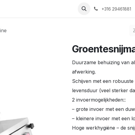
Nieuws
Recepten
Over ons
Contact
+316 29461881
ine
Groentesnijma
Duurzame behuizing van al
afwerking.
Schijven met een robuuste 
levensduur (veel sterker da
2 invoermogelijkheden::
– grote invoer met een du
– kleinere invoer met een l
Hoge werkhygiëne – de snij