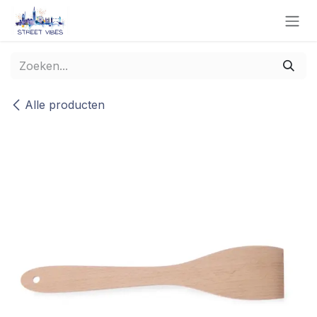
Overslaan naar inhoud
Alle producten