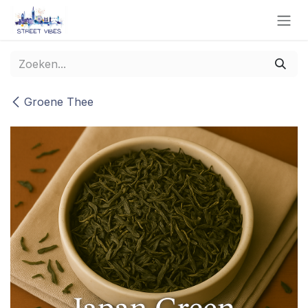
Overslaan naar inhoud
Groene Thee