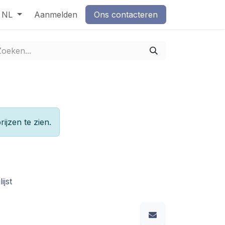
NL
Aanmelden
Ons contacteren
rijzen te zien.
ijst