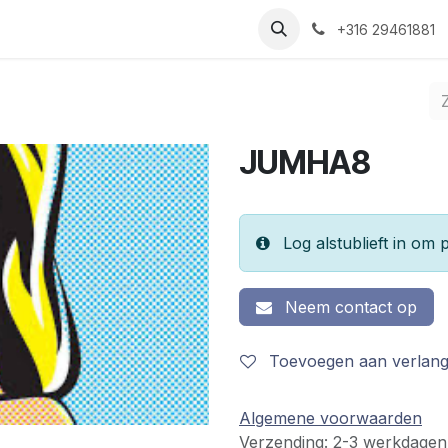
Nieuws
Recepten
Over ons
Contact
+316 29461881
JUMHA8
Log alstublieft in om p
Neem contact op
Toevoegen aan verlangl
Algemene voorwaarden
Verzending: 2-3 werkdagen