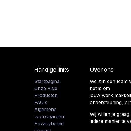
Handige links
Over ons
Startpagina
We zijn een team 
Onze Visie
het is om
Producten
jouw werk makkeli
FAQ's
ondersteuning, pr
Algemene
Wij willen je gra
voorwaarden
iedere manier te v
Privacybeleid
Contact