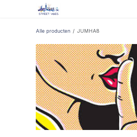
Overslaan naar inhoud
Startpagina
Shop
Blog/ 
Alle producten
JUMHA8