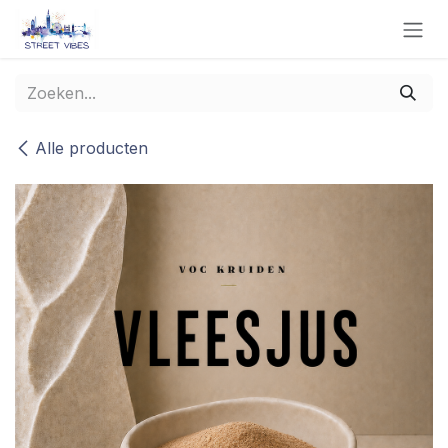
Overslaan naar inhoud
Alle producten