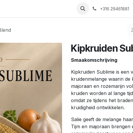
Nieuws
Recepten
Over ons
Contact
+316 29461881
Blend
Kipkruiden Su
Smaakomschrijving
Kipkruiden Sublime is een v
kruidenmelange waarin de k
majoraan en rozemarijn volle
kruiden worden al lange tij
omdat ze tijdens het braden
kruidigheid ontwikkelen.
Salie geeft de melange haa
Tijm en majoraan brengen ee