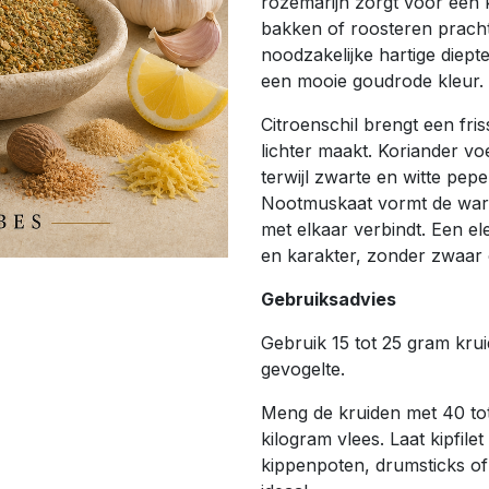
rozemarijn zorgt voor een k
bakken of roosteren pracht
noodzakelijke hartige diep
een mooie goudrode kleur.
Citroenschil brengt een fris
lichter maakt. Koriander vo
terwijl zwarte en witte pep
Nootmuskaat vormt de warme
met elkaar verbindt. Een el
en karakter, zonder zwaar
Gebruiksadvies
Gebruik 15 tot 25 gram kru
gevogelte.
Meng de kruiden met 40 tot 
kilogram vlees. Laat kipfile
kippenpoten, drumsticks of 