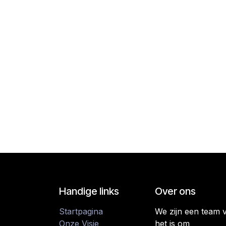
Handige links
Over ons
Startpagina
We zijn een team 
Onze Visie
het is om