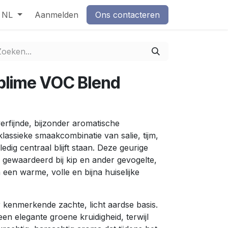
NL
Aanmelden
Ons contacteren
blime VOC Blend
erfijnde, bijzonder aromatische
lassieke smaakcombinatie van salie, tijm,
dig centraal blijft staan. Deze geurige
d gewaardeerd bij kip en ander gevogelte,
 een warme, volle en bijna huiselijke
r kenmerkende zachte, licht aardse basis.
n elegante groene kruidigheid, terwijl