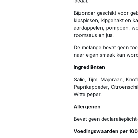
ideaal.
Bijzonder geschikt voor geb
kipspiesen, kipgehakt en ka
aardappelen, pompoen, wort
roomsaus en jus.
De melange bevat geen toeg
naar eigen smaak kan word
Ingrediënten
Salie, Tijm, Majoraan, Kno
Paprikapoeder, Citroenschi
Witte peper.
Allergenen
Bevat geen declaratieplicht
Voedingswaarden per 100