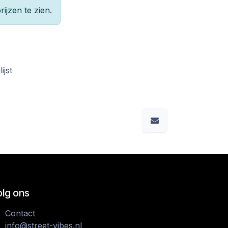
rijzen te zien.
ijst
olg ons
Contact
info@street-vibes.nl