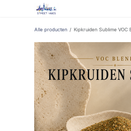
Overslaan naar inhoud
Startpagina
Shop
Blog/ 
Alle producten
Kipkruiden Sublime VOC 