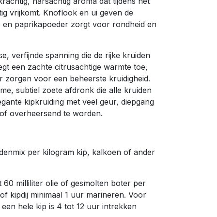
rachtig, harsachtig aroma dat tijdens het
ig vrijkomt. Knoflook en ui geven de
te en paprikapoeder zorgt voor rondheid en
se, verfijnde spanning die de rijke kruiden
egt een zachte citrusachtige warmte toe,
er zorgen voor een beheerste kruidigheid.
, subtiel zoete afdronk die alle kruiden
egante kipkruiding met veel geur, diepgang
 of overheersend te worden.
idenmix per kilogram kip, kalkoen of ander
60 milliliter olie of gesmolten boter per
t of kipdij minimaal 1 uur marineren. Voor
een hele kip is 4 tot 12 uur intrekken