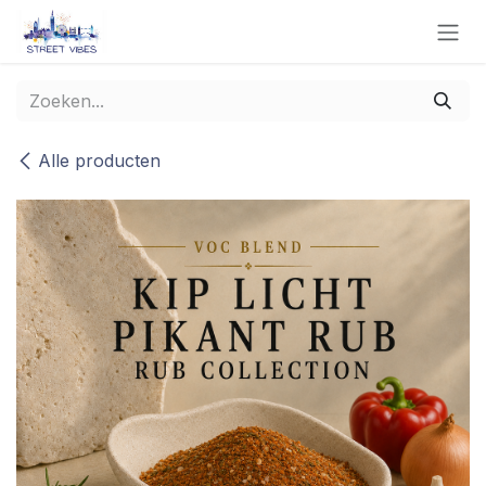
Overslaan naar inhoud
Alle producten