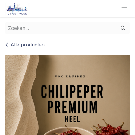
Overslaan naar inhoud
Alle producten