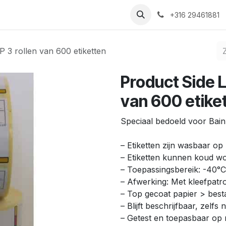
Nieuws
Recepten
Over ons
Contact
+316 29461881
 3 rollen van 600 etiketten
Product Side 
van 600 etike
Speciaal bedoeld voor Bai
– Etiketten zijn wasbaar o
– Etiketten kunnen koud w
– Toepassingsbereik: -40°
– Afwerking: Met kleefpat
– Top gecoat papier > bes
– Blijft beschrijfbaar, zelf
– Getest en toepasbaar op r