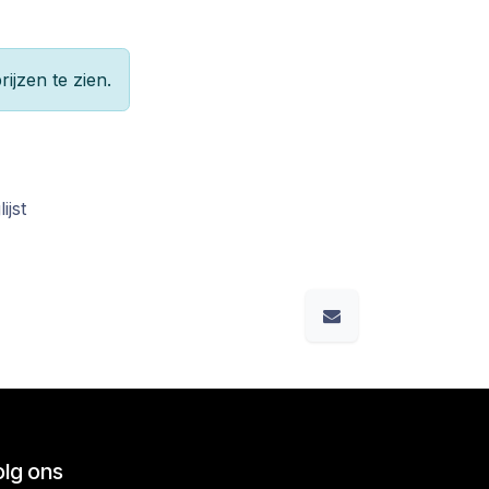
rijzen te zien.
ijst
olg ons