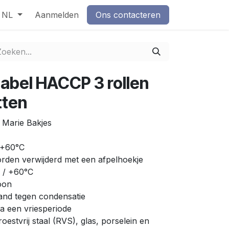
NL
Aanmelden
Ons contacteren
Label HACCP 3 rollen
tten
n Marie Bakjes
p +60°C
orden verwijderd met een afpelhoekje
C / +60°C
roon
tand tegen condensatie
s na een vriesperiode
oestvrij staal (RVS), glas, porselein en