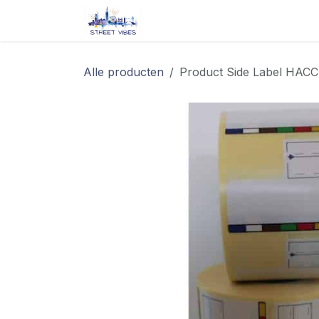
Overslaan naar inhoud
Startpagina
Shop
Blog/ 
Alle producten
Product Side Label HACCP