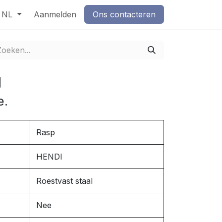
NL
Aanmelden
Ons contacteren
g
e.
Rasp
HENDI
Roestvast staal
Nee