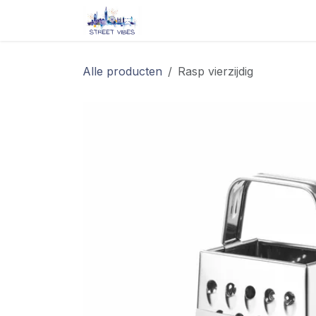
Overslaan naar inhoud
Startpagina
Shop
Blog/ 
Alle producten
Rasp vierzijdig