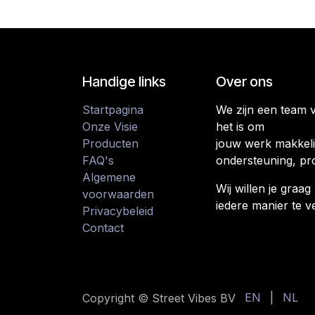
Handige links
Over ons
Startpagina
We zijn een team 
Onze Visie
het is om
Producten
jouw werk makkeli
FAQ's
ondersteuning, pr
Algemene
Wij willen je gra
voorwaarden
iedere manier te v
Privacybeleid
Contact
EN
|
NL
Copyright © Street Vibes BV