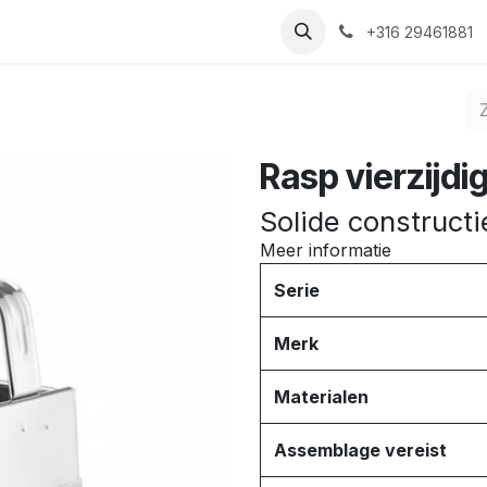
Nieuws
Recepten
Over ons
Contact
+316 29461881
Rasp vierzijdi
Solide constructi
Meer informatie
Serie
Merk
Materialen
Assemblage vereist