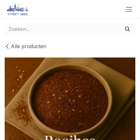
Overslaan naar inhoud
Alle producten