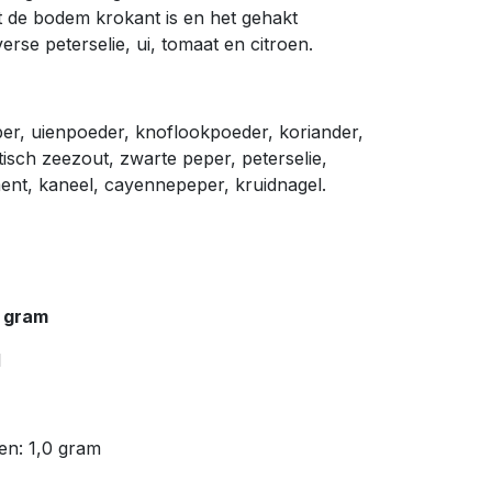
 de bodem krokant is en het gehakt
erse peterselie, ui, tomaat en citroen.
ber, uienpoeder, knoflookpoeder, koriander,
isch zeezout, zwarte peper, peterselie,
nt, kaneel, cayennepeper, kruidnagel.
 gram
l
en: 1,0 gram