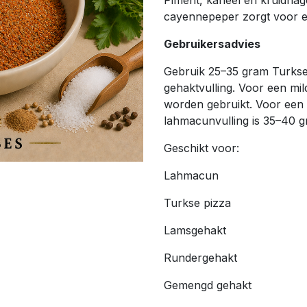
Piment, kaneel en kruidnag
cayennepeper zorgt voor een
Gebruikersadvies
Gebruik 25–35 gram Turks
gehaktvulling. Voor een mi
worden gebruikt. Voor een k
lahmacunvulling is 35–40 g
Geschikt voor:
Lahmacun
Turkse pizza
Lamsgehakt
Rundergehakt
Gemengd gehakt