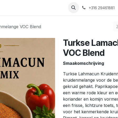
Nieuws
Recepten
Over ons
Contact
+316 29461881
nmelange VOC Blend
Turkse Lamac
VOC Blend
Smaakomschrijving
Turkse Lahmacun Kruidenmi
kruidenmelange voor de b
gekruid gehakt. Paprikapoe
een warme rode kleur en een
koriander en komijn vormen
een frisse, lichtzure toets,
voor het kenmerkende krui