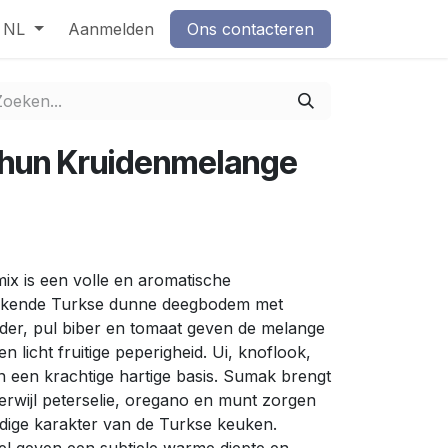
NL
Aanmelden
Ons contacteren
hun Kruidenmelange
x is een volle en aromatische
ekende Turkse dunne deegbodem met
der, pul biber en tomaat geven de melange
 licht fruitige peperigheid. Ui, knoflook,
 een krachtige hartige basis. Sumak brengt
 terwijl peterselie, oregano en munt zorgen
dige karakter van de Turkse keuken.