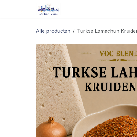
Overslaan naar inhoud
Startpagina
Shop
Blog/ 
Alle producten
Turkse Lamachun Kruide