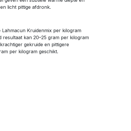
el geven een subtiele warme diepte en
 licht pittige afdronk.
e Lahmacun Kruidenmix per kilogram
ld resultaat kan 20–25 gram per kilogram
rachtiger gekruide en pittigere
ram per kilogram geschikt.