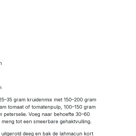
n
n
25–35 gram kruidenmix met 150–200 gram
gram tomaat of tomatenpulp, 100–150 gram
 peterselie. Voeg naar behoefte 30–60
 en meng tot een smeerbare gehaktvulling.
r uitgerold deeg en bak de lahmacun kort