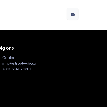
olg ons
Contact
info@street-vibes.nl
+316 2946 1881