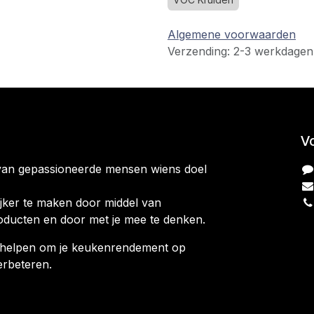
Algemene voorwaarden
Verzending: 2-3 werkdagen
V
van gepassioneerde mensen wiens doel
jker te maken door middel van
oducten en door met je mee te denken.
ag helpen om je keukenrendement op
erbeteren.