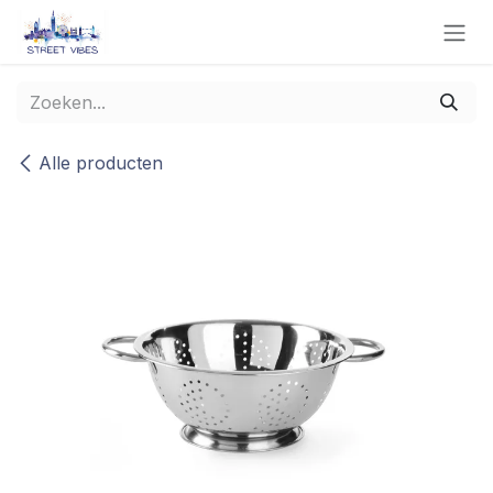
Overslaan naar inhoud
Alle producten