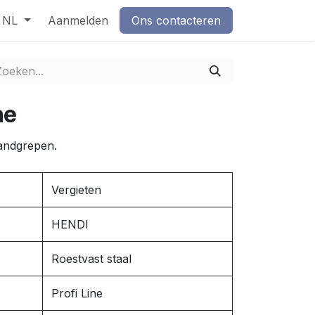
NL
Aanmelden
Ons contacteren
ne
andgrepen.
Vergieten
HENDI
Roestvast staal
Profi Line