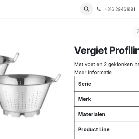
Nieuws
Recepten
Over ons
Contact
+316 29461881
Vergiet Profili
Met voet en 2 geklonken h
Meer informatie
Serie
Merk
Materialen
Product Line