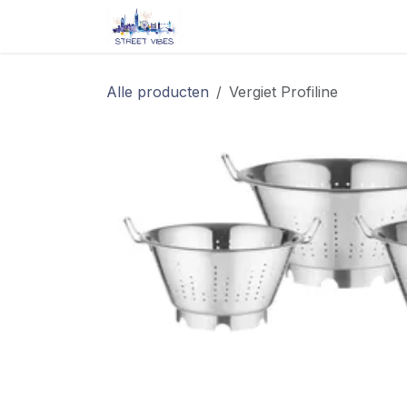
Overslaan naar inhoud
Startpagina
Shop
Blog/ 
Alle producten
Vergiet Profiline