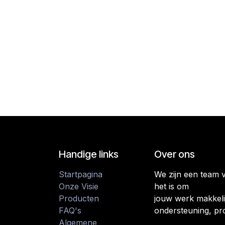
Handige links
Over ons
Startpagina
We zijn een team 
Onze Visie
het is om
Producten
jouw werk makkeli
FAQ's
ondersteuning, pr
Algemene