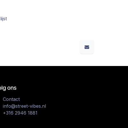
ijst
olg ons
Contact
info@street-vibes.nl
+316 2946 1881