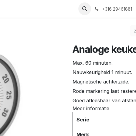
Nieuws
Recepten
Over ons
Contact
+316 29461881
Analoge keuk
Max. 60 minuten.
Nauwkeurigheid 1 minuut.
Magnetische achterzijde.
Rode markering laat restere
Goed afleesbaar van afstan
Meer informatie
Serie
Merk