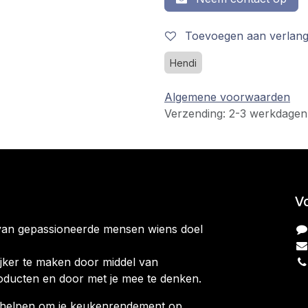
Toevoegen aan verlangl
Hendi
Algemene voorwaarden
Verzending: 2-3 werkdagen
V
van gepassioneerde mensen wiens doel
jker te maken door middel van
oducten en door met je mee te denken.
ag helpen om je keukenrendement op