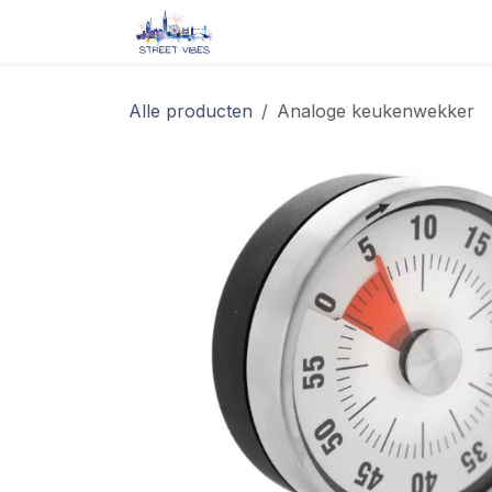
Overslaan naar inhoud
Startpagina
Shop
Blog/ 
Alle producten
Analoge keukenwekker