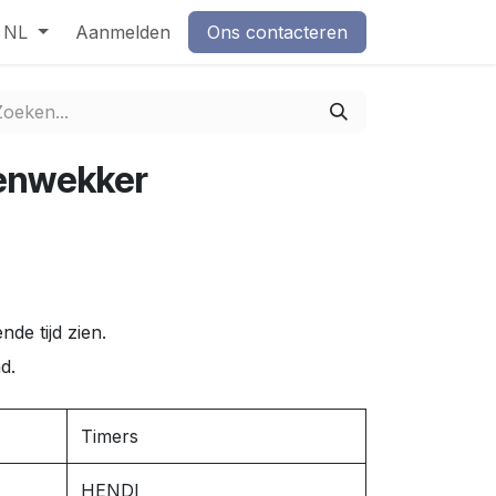
NL
Aanmelden
Ons contacteren
enwekker
nde tijd zien.
d.
Timers
HENDI