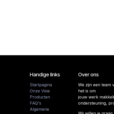
Handige links
Over ons
Startpagina
We zijn een team 
Onze Visie
het is om
Producten
jouw werk makkeli
FAQ's
ondersteuning, pr
Algemene
Wij willen je gra