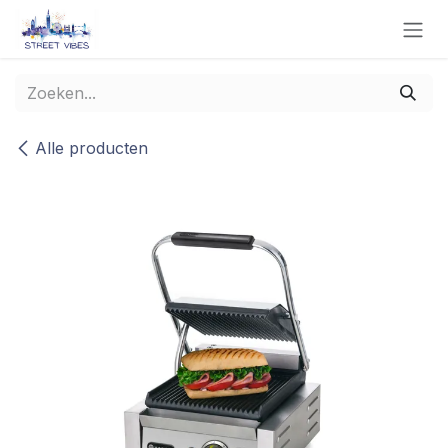
Overslaan naar inhoud
Alle producten