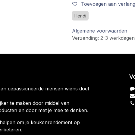
Toevoegen aan verlangl
Hendi
Algemene voorwaarden
Verzending: 2-3 werkdagen
V
van gepassioneerde mensen wiens doel
jker te maken door middel van
oducten en door met je mee te denken.
ag helpen om je keukenrendement op
erbeteren.