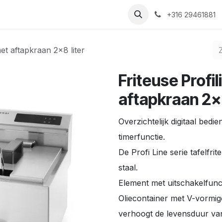
Nieuws
Recepten
Over ons
Contact
+316 29461881
met aftapkraan 2x8 liter
Friteuse Profil
aftapkraan 2x8
Overzichtelijk digitaal bed
timerfunctie.
De Profi Line serie tafelfr
staal.
Element met uitschakelfunct
Oliecontainer met V-vormi
verhoogt de levensduur van