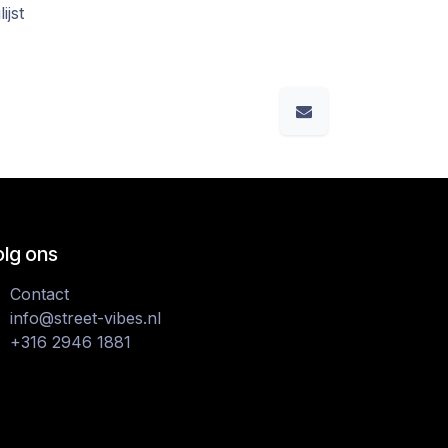
ijst
olg ons
Contact
info@street-vibes.nl
+316 2946 1881