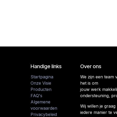
Handige links
Over ons
Startpagina
We zijn een team 
Onze Visie
het is om
Producten
jouw werk makkeli
FAQ's
ondersteuning, pr
Algemene
Wij willen je gra
voorwaarden
iedere manier te v
Privacybeleid