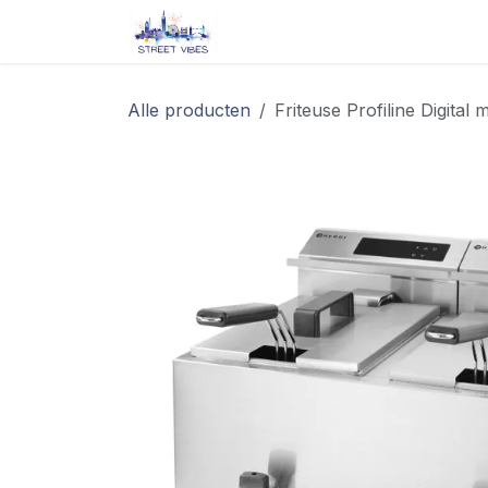
Overslaan naar inhoud
Startpagina
Shop
Blog/ 
Alle producten
Friteuse Profiline Digital 