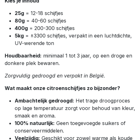
Kies je inhoud
25g
= 12-18 schijfjes
80g
= 40-60 schijfjes
400g
= 200-300 schijfjes
5kg
= ±3300 schijfjes, verpakt in een luchtdichte,
UV-werende ton
Houdbaarheid:
minimaal 1 tot 3 jaar, op een droge en
donkere plek bewaren.
Zorgvuldig gedroogd en verpakt in België.
Wat maakt onze citroenschijfjes zo bijzonder?
Ambachtelijk gedroogd:
Het trage droogproces
op lage temperatuur zorgt voor behoud van kleur,
smaak en aroma.
100% natuurlijk:
Geen toegevoegde suikers of
conserveermiddelen.
Veelzijdig:
Geschikt voor zowel warme als koude