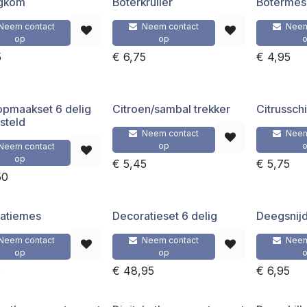
agkom
Boterkruller
Botermes
Neem contact
Neem contact
Neem
op
op
5
€
6,75
€
4,95
opmaakset 6 delig
Citroen/sambal trekker
Citrusschi
steld
Neem contact
Neem
op
Neem contact
op
€
5,45
€
5,75
50
atiemes
Decoratieset 6 delig
Deegsnijd
Neem contact
Neem contact
Neem
op
op
5
€
48,95
€
6,95