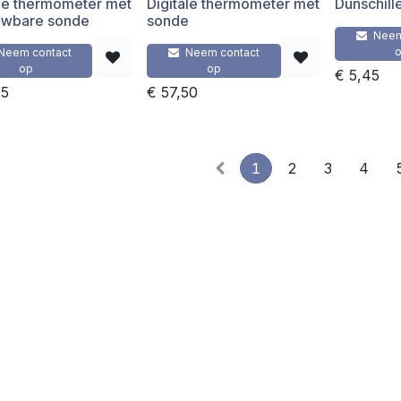
ale thermometer met
Digitale thermometer met
Dunschill
wbare sonde
sonde
Neem
Neem contact
Neem contact
op
op
€
5,45
95
€
57,50
1
2
3
4