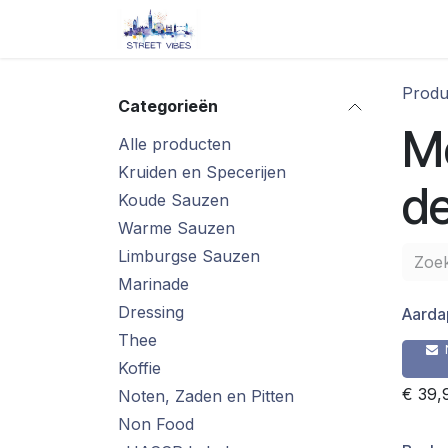
Overslaan naar inhoud
Startpagina
Shop
Blog/ 
Produ
Categorieën
M
Alle producten
Kruiden en Specerijen
de
Koude Sauzen
Warme Sauzen
Limburgse Sauzen
Marinade
Dressing
Aarda
Thee
Koffie
€
39,
Noten, Zaden en Pitten
Non Food