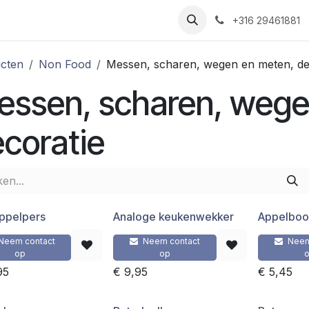
Nieuws
Recepten
Over ons
Contact
+316 29461881
cten
Non Food
Messen, scharen, wegen en meten, de
essen, scharen, wege
coratie
ppelpers
Analoge keukenwekker
Appelboo
Neem contact
Neem contact
Neem
op
op
95
€
9,95
€
5,45