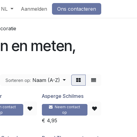
NL
Aanmelden
Ons contacteren
coratie
n en meten,
Naam (A-Z)
Sorteren op:
r
Asperge Schilmes
 contact
Neem contact
op
op
€
4,95