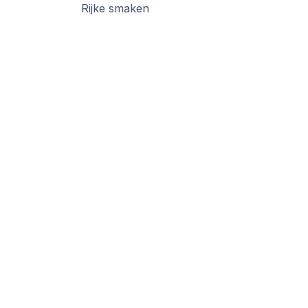
Rijke smaken
Handige links
Over ons
Startpagina
We zijn een team 
Onze Visie
het is om