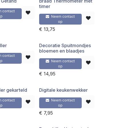
 Getand
Braad Thermometer met
timer
 contact
op
Neem contact
op
€
13,75
ller
Decoratie Spuitmondjes
bloemen en blaadjes
 contact
op
Neem contact
op
€
14,95
er gekarteld
Digitale keukenwekker
 contact
Neem contact
op
op
€
7,95