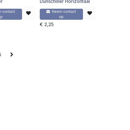
er
Dunschiller Horizontaal
 contact
Neem contact
op
op
€
2,25
5