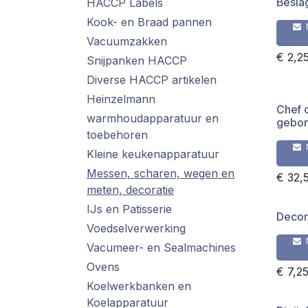
Besl
HACCP Labels
Kook- en Braad pannen
Vacuumzakken
€
2,2
Snijpanken HACCP
Diverse HACCP artikelen
Heinzelmann
Chef 
warmhoudapparatuur en
gebor
toebehoren
Kleine keukenapparatuur
Messen, scharen, wegen en
€
32,
meten, decoratie
IJs en Patisserie
Decor
Voedselverwerking
Vacumeer- en Sealmachines
Ovens
€
7,2
Koelwerkbanken en
Koelapparatuur