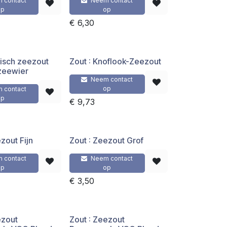
 contact
Neem contact
op
op
€
6,30
ltisch zeezout
Zout : Knoflook-Zeezout
zeewier
Neem contact
op
 contact
op
€
9,73
zout Fijn
Zout : Zeezout Grof
 contact
Neem contact
op
op
€
3,50
ezout
Zout : Zeezout