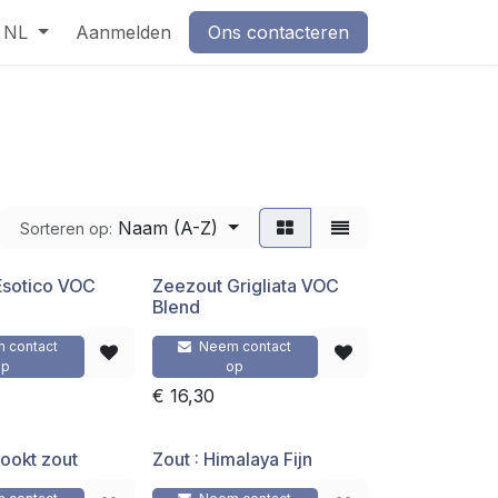
NL
Aanmelden
Ons contacteren
Naam (A-Z)
Sorteren op:
Esotico VOC
Zeezout Grigliata VOC
Blend
 contact
Neem contact
op
op
€
16,30
rookt zout
Zout : Himalaya Fijn