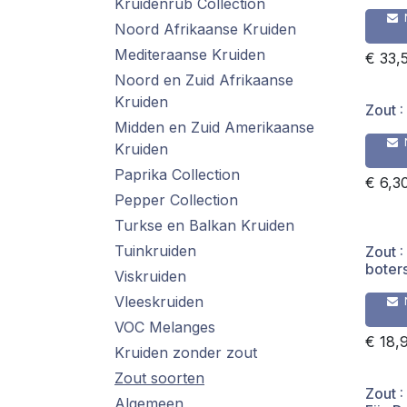
Kruidenrub Collection
Noord Afrikaanse Kruiden
Mediteraanse Kruiden
€
33,
Noord en Zuid Afrikaanse
Kruiden
Zout :
Midden en Zuid Amerikaanse
Kruiden
Paprika Collection
€
6,3
Pepper Collection
Turkse en Balkan Kruiden
Tuinkruiden
Zout 
boter
Viskruiden
Vleeskruiden
VOC Melanges
€
18,
Kruiden zonder zout
Zout soorten
Zout :
Algemeen