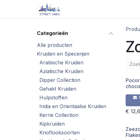
Overslaan naar inhoud
Startpagina
Shop
Blog/ 
Produ
Categorieën
Zo
Alle producten
Kruiden en Specerijen
Arabische Kruiden
Aziatische Kruiden
Dipper Collection
Pocor
choco
Gehakt Kruiden
Hulpstoffen
India en Orientaalse Kruiden
€
12,
Kerrie Collection
Kipkruiden
Zeezo
Knoflooksoorten
Flake