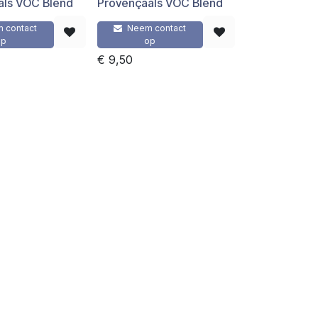
als VOC Blend
Provençaals VOC Blend
 contact
Neem contact
op
op
€
9,50