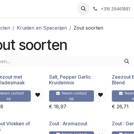
Nieuws
Recepten
Over ons
Contact
+316 29461881
cten
Kruiden en Specerijen
Zout soorten
ut soorten
nzout met
Salt, Pepper Garlic
Zeezout 
ladesmaak
Kruidenmix
Blend
Neem contact
Neem contact
Neem
op
op
68
€
18,97
€
26,71
ut Vlokken of
Zout : Aromazout
Zout : Ge
s