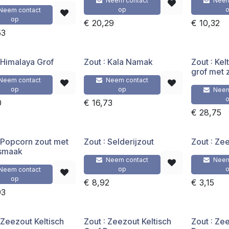
Neem contact
Neem
op
Neem contact
op
€
20,29
€
10,32
53
 Himalaya Grof
Zout : Kala Namak
Zout : Ke
grof met 
Neem contact
Neem contact
op
op
Neem
0
€
16,73
€
28,75
: Popcorn zout met
Zout : Selderijzout
Zout : Zee
smaak
Neem contact
Neem
op
Neem contact
op
€
8,92
€
3,15
93
 Zeezout Keltisch
Zout : Zeezout Keltisch
Zout : Ze