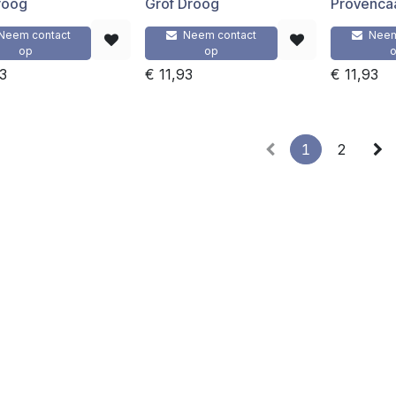
Droog
Grof Droog
Provenca
Neem contact
Neem contact
Neem
op
op
93
€
11,93
€
11,93
1
2